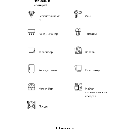
Что есть в
номере?
Бесплатный Wi
Фен
Fi
Кондиционер
Тапочки
Телевизор
Халаты
Холодильник
Полотенца
Мини-бар
Набор
гигиенических
средств
Посуда